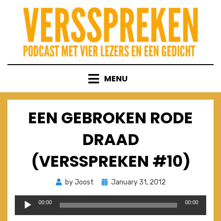
Skip
to
content
MENU
EEN GEBROKEN RODE
DRAAD
(VERSSPREKEN #10)
Posted
by
Joost
January 31, 2012
on
Audio
00:00
00:00
Player