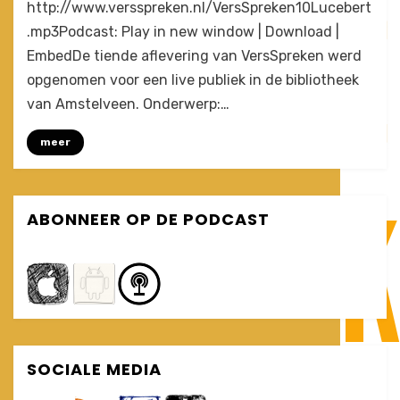
by
Leave a comment
Joost
http://www.versspreken.nl/VersSpreken10Lucebert
Een
.mp3Podcast: Play in new window | Download |
gebroken
EmbedDe tiende aflevering van VersSpreken werd
rode
draad
opgenomen voor een live publiek in de bibliotheek
(VersSpreken
van Amstelveen. Onderwerp:…
#10)
meer
ABONNEER OP DE PODCAST
SOCIALE MEDIA