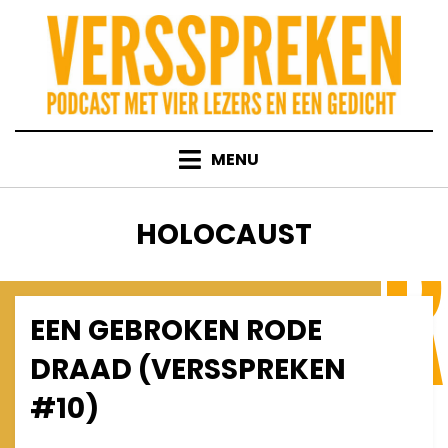
Skip
to
content
MENU
TAG
:
HOLOCAUST
EEN GEBROKEN RODE
Posted
January 31, 2012
Afleveringen
on
DRAAD (VERSSPREKEN
#10)
on