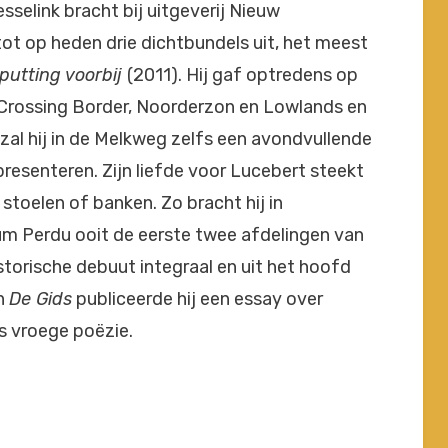
esselink bracht bij uitgeverij Nieuw
t op heden drie dichtbundels uit, het meest
tputting voorbij
(2011). Hij gaf optredens op
s Crossing Border, Noorderzon en Lowlands en
 zal hij in de Melkweg zelfs een avondvullende
presenteren. Zijn liefde voor Lucebert steekt
r stoelen of banken. Zo bracht hij in
m Perdu ooit de eerste twee afdelingen van
storische debuut integraal en uit het hoofd
In
De Gids
publiceerde hij een essay over
s vroege poëzie.