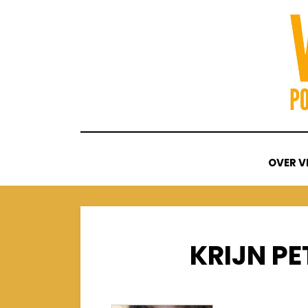
Skip
to
content
OVER V
KRIJN PE