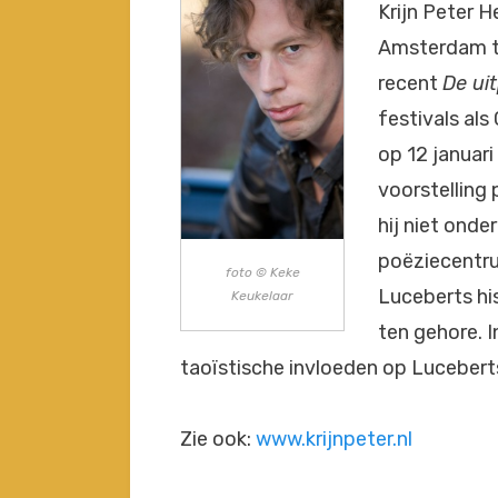
Krijn Peter H
Amsterdam to
recent
De ui
festivals al
op 12 januari
voorstelling 
hij niet onde
poëziecentru
foto © Keke
Luceberts hi
Keukelaar
ten gehore. 
taoïstische invloeden op Lucebert
Zie ook:
www.krijnpeter.nl