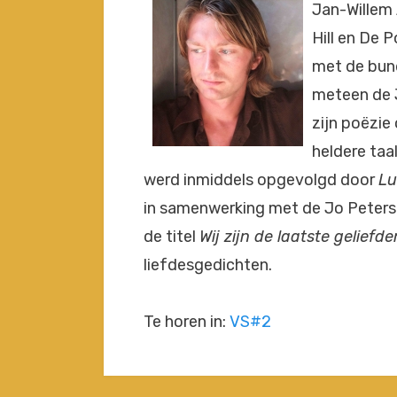
Jan-Willem 
Hill en De 
met de bun
meteen de J
zijn poëzie
heldere taa
werd inmiddels opgevolgd door
Lu
in samenwerking met de Jo Peters 
de titel
Wij zijn de laatste geliefd
liefdesgedichten.
Te horen in:
VS#2