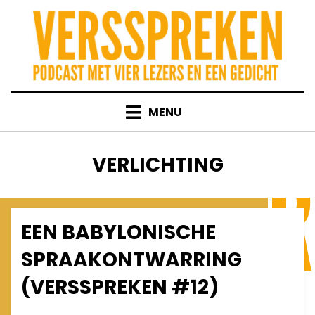
Skip
to
content
MENU
TAG
:
VERLICHTING
EEN BABYLONISCHE
Posted
March 20, 2013
Afleveringen
on
SPRAAKONTWARRING
(VERSSPREKEN #12)
on