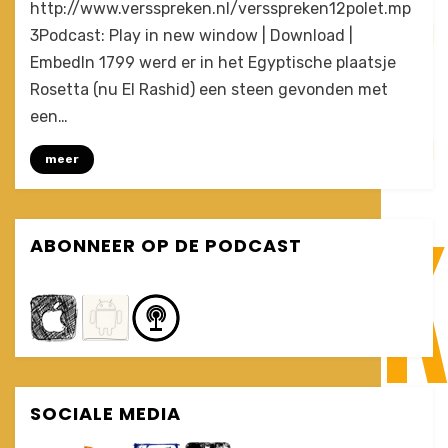
by
1 Comment
Joost
http://www.versspreken.nl/versspreken12polet.mp
Een
3Podcast: Play in new window | Download |
Babylonische
EmbedIn 1799 werd er in het Egyptische plaatsje
spraakontwarring
(VersSpreken
Rosetta (nu El Rashid) een steen gevonden met
#12)
een…
meer
ABONNEER OP DE PODCAST
SOCIALE MEDIA