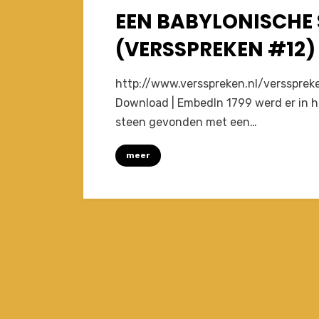
EEN BABYLONISCH
Posted
March 20, 2013
Afleveringen
on
(VERSSPREKEN #12)
on
by
1 Comment
Joost
http://www.versspreken.nl/verssprek
Een
Download | EmbedIn 1799 werd er in he
Babylonische
steen gevonden met een…
spraakontwarring
(VersSpreken
meer
#12)