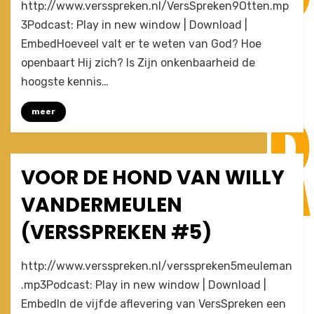
by
Leave a comment
Joost
http://www.versspreken.nl/VersSpreken9Otten.mp
Hoeveel
3Podcast: Play in new window | Download |
weten
EmbedHoeveel valt er te weten van God? Hoe
we
wel
openbaart Hij zich? Is Zijn onkenbaarheid de
niet,
hoogste kennis…
en
van
meer
wie?
(VersSpreken
#9)
VOOR DE HOND VAN WILLY
Posted
May 20, 2010
Afleveringen
on
VANDERMEULEN
(VERSSPREKEN #5)
on
by
Leave a comment
Joost
http://www.versspreken.nl/versspreken5meuleman
voor
.mp3Podcast: Play in new window | Download |
de
EmbedIn de vijfde aflevering van VersSpreken een
hond