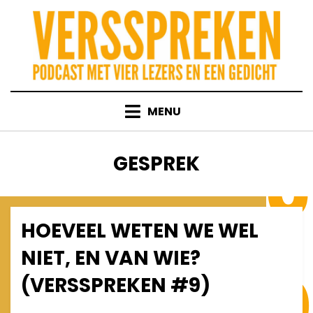
Skip
to
content
MENU
TAG
:
GESPREK
HOEVEEL WETEN WE WEL
Posted
December 10, 2011
Afleveringen
on
NIET, EN VAN WIE?
(VERSSPREKEN #9)
on