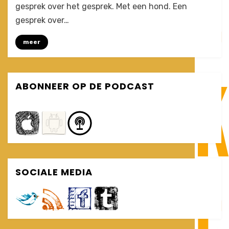
van
gesprek over het gesprek. Met een hond. Een
willy
gesprek over…
vandermeulen
(VersSpreken
meer
#5)
ABONNEER OP DE PODCAST
SOCIALE MEDIA