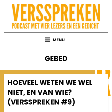
Skip
to
content
MENU
TAG
:
GEBED
HOEVEEL WETEN WE WEL
Posted
December 10, 2011
Afleveringen
on
NIET, EN VAN WIE?
(VERSSPREKEN #9)
on