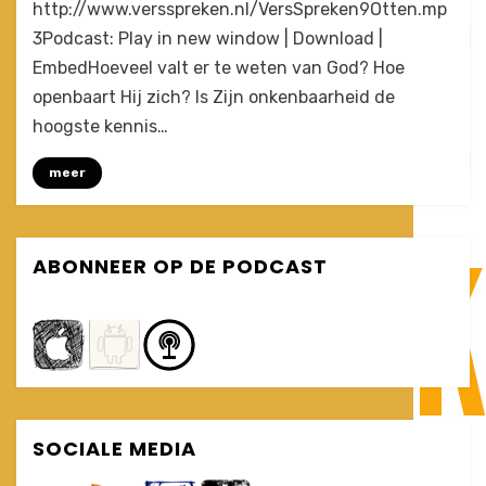
by
Leave a comment
Joost
http://www.versspreken.nl/VersSpreken9Otten.mp
Hoeveel
3Podcast: Play in new window | Download |
weten
EmbedHoeveel valt er te weten van God? Hoe
we
wel
openbaart Hij zich? Is Zijn onkenbaarheid de
niet,
hoogste kennis…
en
van
meer
wie?
(VersSpreken
#9)
ABONNEER OP DE PODCAST
SOCIALE MEDIA