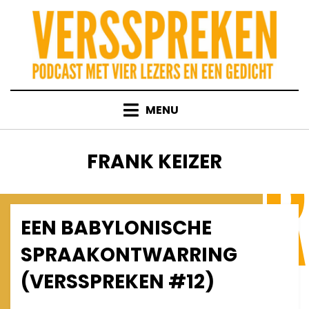
Skip
to
content
MENU
TAG
:
FRANK KEIZER
EEN BABYLONISCHE
Posted
March 20, 2013
Afleveringen
on
SPRAAKONTWARRING
(VERSSPREKEN #12)
on