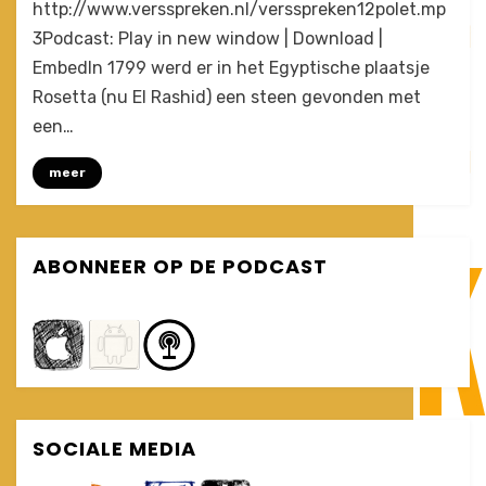
by
1 Comment
Joost
http://www.versspreken.nl/versspreken12polet.mp
Een
3Podcast: Play in new window | Download |
Babylonische
EmbedIn 1799 werd er in het Egyptische plaatsje
spraakontwarring
(VersSpreken
Rosetta (nu El Rashid) een steen gevonden met
#12)
een…
meer
ABONNEER OP DE PODCAST
SOCIALE MEDIA