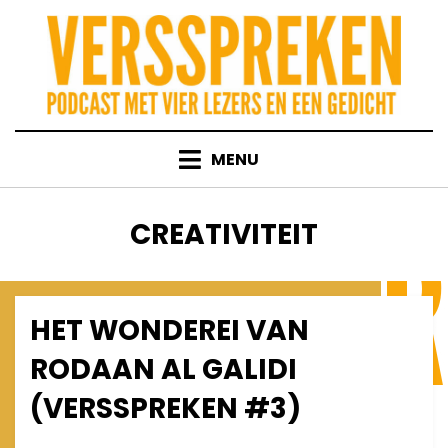
Skip
to
content
MENU
TAG
:
CREATIVITEIT
HET WONDEREI VAN
Posted
January 7, 2010
Afleveringen
on
RODAAN AL GALIDI
(VERSSPREKEN #3)
on