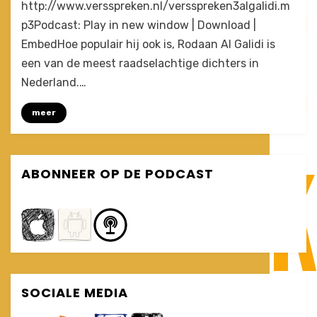
by
3 Comments
Joost
http://www.versspreken.nl/versspreken3algalidi.m
Het
p3Podcast: Play in new window | Download |
wonderei
EmbedHoe populair hij ook is, Rodaan Al Galidi is
van
Rodaan
een van de meest raadselachtige dichters in
Al
Nederland.…
Galidi
(VersSpreken
meer
#3)
ABONNEER OP DE PODCAST
SOCIALE MEDIA