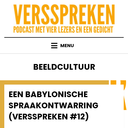
Skip
to
content
MENU
TAG
:
BEELDCULTUUR
EEN BABYLONISCHE
Posted
March 20, 2013
Afleveringen
on
SPRAAKONTWARRING
(VERSSPREKEN #12)
on