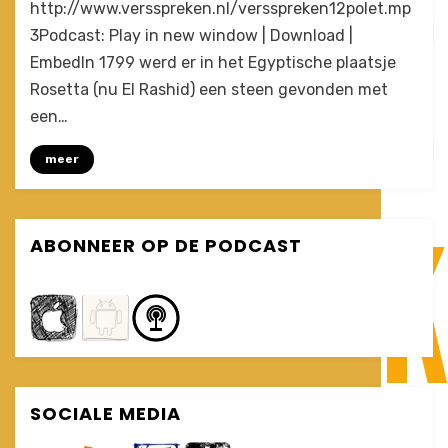
by
1 Comment
Joost
http://www.versspreken.nl/versspreken12polet.mp
Een
3Podcast: Play in new window | Download |
Babylonische
EmbedIn 1799 werd er in het Egyptische plaatsje
spraakontwarring
(VersSpreken
Rosetta (nu El Rashid) een steen gevonden met
#12)
een…
meer
ABONNEER OP DE PODCAST
SOCIALE MEDIA