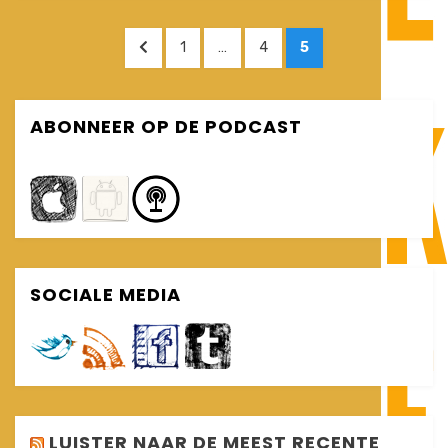
Posts
PREVIOUS
PAGE
PAGE
PAGE
1
…
4
5
pagination
PAGE
ABONNEER OP DE PODCAST
SOCIALE MEDIA
LUISTER NAAR DE MEEST RECENTE