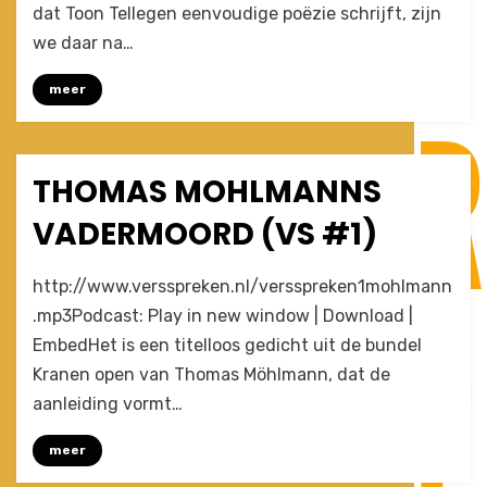
#2:
dat Toon Tellegen eenvoudige poëzie schrijft, zijn
Toon
we daar na…
Tellegen)
meer
THOMAS MOHLMANNS
Posted
November 25, 2009
Afleveringen
on
VADERMOORD (VS #1)
on
by
Leave a comment
Joost
http://www.versspreken.nl/versspreken1mohlmann
Thomas
.mp3Podcast: Play in new window | Download |
Mohlmanns
EmbedHet is een titelloos gedicht uit de bundel
vadermoord
(VS
Kranen open van Thomas Möhlmann, dat de
#1)
aanleiding vormt…
meer