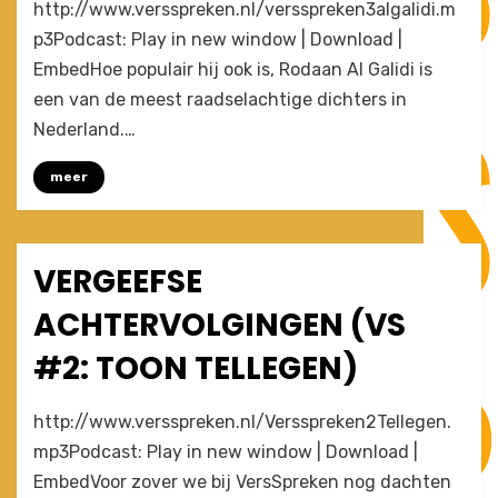
by
3 Comments
Joost
http://www.versspreken.nl/versspreken3algalidi.m
Het
p3Podcast: Play in new window | Download |
wonderei
EmbedHoe populair hij ook is, Rodaan Al Galidi is
van
Rodaan
een van de meest raadselachtige dichters in
Al
Nederland.…
Galidi
(VersSpreken
meer
#3)
VERGEEFSE
Posted
December 15, 2009
Afleveringen
on
ACHTERVOLGINGEN (VS
#2: TOON TELLEGEN)
on
by
2 Comments
Joost
http://www.versspreken.nl/Versspreken2Tellegen.
Vergeefse
mp3Podcast: Play in new window | Download |
achtervolgingen
EmbedVoor zover we bij VersSpreken nog dachten
(VS