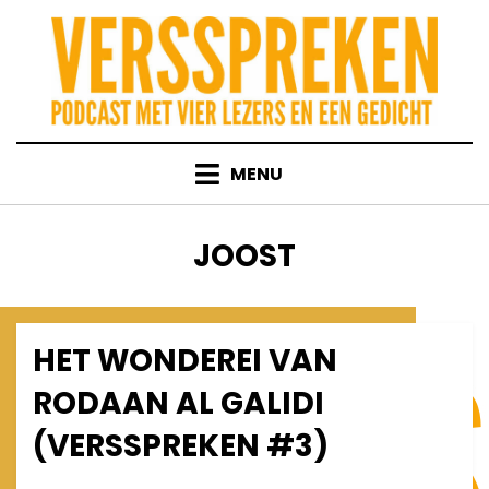
Skip
to
content
MENU
AUTHOR
:
JOOST
HET WONDEREI VAN
Posted
January 7, 2010
Afleveringen
on
RODAAN AL GALIDI
(VERSSPREKEN #3)
on