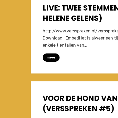
LIVE: TWEE STEMMEN
Posted
July 12, 2010
Afleveringen
on
HELENE GELENS)
on
by
1 Comment
Joost
http://www.versspreken.nl/verssprek
Live:
Download | EmbedHet is alweer een tijd
twee
enkele tientallen van…
stemmen
en
meer
een
klok
(VS
#6:
Helene
Gelens)
VOOR DE HOND VAN
Posted
May 20, 2010
Afleveringen
on
(VERSSPREKEN #5)