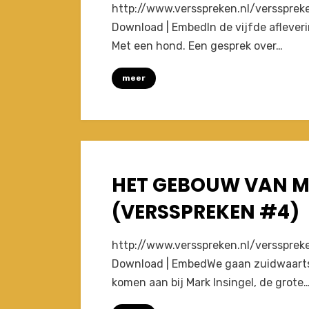
on
by
Leave a comment
Joost
http://www.versspreken.nl/versspre
voor
Download | EmbedIn de vijfde aflever
de
Met een hond. Een gesprek over…
hond
van
meer
willy
vandermeulen
(VersSpreken
#5)
HET GEBOUW VAN M
Posted
February 14, 2010
Afleveringen
on
(VERSSPREKEN #4)
on
by
Leave a comment
Joost
http://www.versspreken.nl/verssprek
Het
Download | EmbedWe gaan zuidwaarts 
gebouw
komen aan bij Mark Insingel, de grote
van